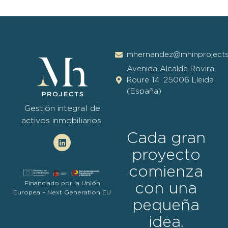
mhernandez@mhinproject
Avenida Alcalde Rovira
Roure 14, 25006 Lleida
(España)
Gestión integral de
activos inmobiliarios.
Cada gran
proyecto
comienza
Financiado por la Unión
con una
Europea – Next Generation EU
pequeña
idea.