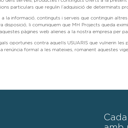
nció dels serveis, productes i continguts oferts a la prese
cions particulars que regulin l’adquisició de determinats p
a la informació, continguts i serveis que continguin altres
a disposició, li comuniquem que MH Projects queda eximit 
’aquestes pàgines web alienes a la nostra empresa per part
legals oportunes contra aquells USUARIS que vulnerin les 
na renúncia formal a les mateixes, romanent aquestes vigen
Cada
amb u