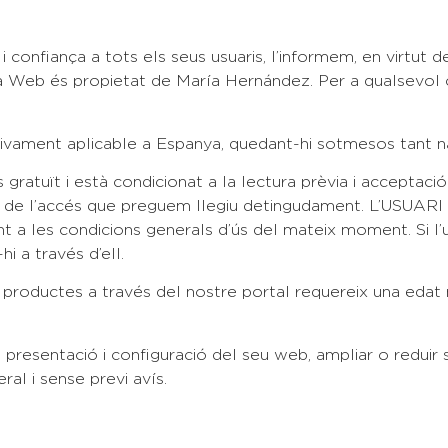
i confiança a tots els seus usuaris, l’informem, en virtut 
a Web és propietat de María Hernández. Per a qualsevol
ivament aplicable a Espanya, quedant-hi sotmesos tant na
gratuït i està condicionat a la lectura prèvia i acceptaci
’accés que preguem llegiu detingudament. L’USUARI en e
t a les condicions generals d’ús del mateix moment. Si l’
hi a través d’ell.
roductes a través del nostre portal requereix una edat m
sentació i configuració del seu web, ampliar o reduir serve
ral i sense previ avís.