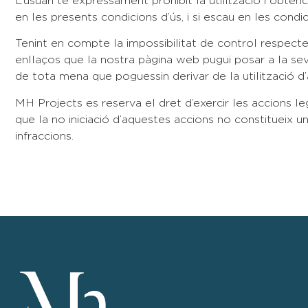
L’usuari té expressament prohibit la utilització i obte
en les presents condicions d’ús, i si escau en les condi
Tenint en compte la impossibilitat de control respecte 
enllaços que la nostra pàgina web pugui posar a la sev
de tota mena que poguessin derivar de la utilització d
MH Projects es reserva el dret d’exercir les accions 
que la no iniciació d’aquestes accions no constitueix u
infraccions.