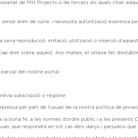
ropietat de MH Projects o de tercers als quals s’han adquir
 sense ànim de lucre, i necessita autorització expressa per 
a seva reproducció, imitació, utilització o inserció d’aqu
cap dret sobre aquest. Així mateix, el simple fet d’establ
 parcial del nostre portal.
rèvia subscripció o registre.
ressa per part de l’usuari de la nostra política de privaci
 la bona fe, a les normes d’ordre públic i a les presents 
’usuari, que respondrà en tot cas dels danys i perjudicis qu