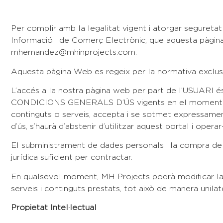
Per complir amb la legalitat vigent i atorgar seguretat 
Informació i de Comerç Electrònic, que aquesta pàgin
mhernandez@mhinprojects.com.
Aquesta pàgina Web es regeix per la normativa exclus
L’accés a la nostra pàgina web per part de l’USUARI és 
CONDICIONS GENERALS D’ÚS vigents en el moment de l
continguts o serveis, accepta i se sotmet expressamen
d’ús, s’haurà d’abstenir d’utilitzar aquest portal i operar-
El subministrament de dades personals i la compra de p
jurídica suficient per contractar.
En qualsevol moment, MH Projects podrà modificar la pre
serveis i continguts prestats, tot això de manera unilate
Propietat Intel·lectual