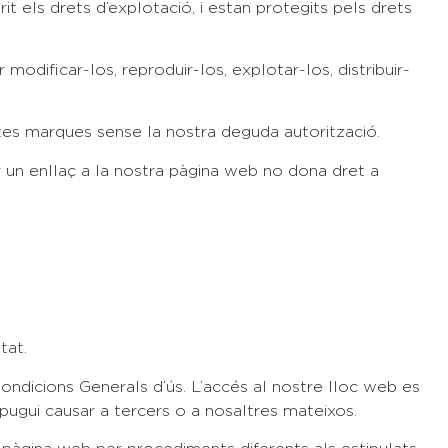
it els drets d’explotació, i estan protegits pels drets
modificar-los, reproduir-los, explotar-los, distribuir-
estes marques sense la nostra deguda autorització.
ir un enllaç a la nostra pàgina web no dona dret a
tat.
Condicions Generals d’ús. L’accés al nostre lloc web es
e pugui causar a tercers o a nosaltres mateixos.