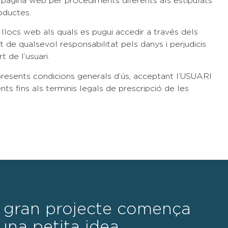
nt pàgina web per procediments diferents als estipulats
roductes.
 llocs web als quals es pugui accedir a través dels
de qualsevol responsabilitat pels danys i perjudicis
 de l’usuari.
presents condicions generals d’ús, acceptant l’USUARI
ts fins als terminis legals de prescripció de les
 gran projecte comença
na petita idea.